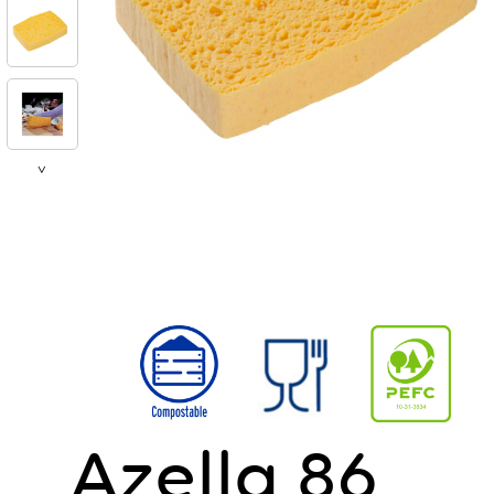
>
Azella 86