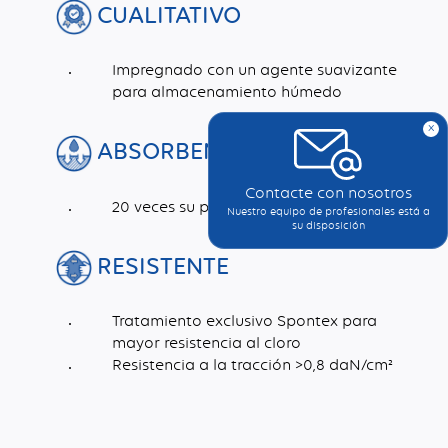
CUALITATIVO
Impregnado con un agente suavizante
para almacenamiento húmedo
x
ABSORBENTE
Contacte con nosotros
20 veces su peso seco
Nuestro equipo de profesionales está a
su disposición
RESISTENTE
Tratamiento exclusivo Spontex para
mayor resistencia al cloro
Resistencia a la tracción >0,8 daN/cm²
Dimensiones (mm)
Esta esponja se produce mediante un proceso de coagulación con vapor.
Esponja tradicional y húmeda para satisfacer diversas necesidades institucionales
Pigmento, Plastificante, Agua, Celulosa