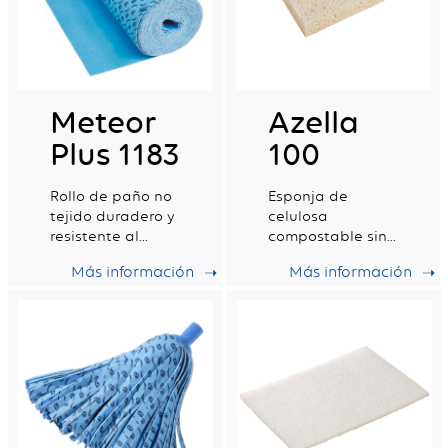
Meteor
Azella
Plus 1183
100
Rollo de paño no
Esponja de
tejido duradero y
celulosa
resistente al
compostable sin
desgaste
colorantes
Más información
Más información
certificada para
el contacto con
alimentos.