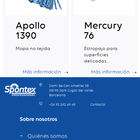
Apollo
Mercury
1390
76
Mopa no tejida
Estropajo para
superficies
delicadas
fabricado con
Más información
Más información
fibra 100%
reciclada
Camí de Can Ametller 38
08195 Sant Cugat del Vallès
Barcelona
+34 93 292 49 49
Contacto
Sobre nosotros
Quiénes somos