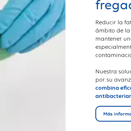
frega
Reducir la fa
ámbito de la
mantener uno
especialment
contaminaci
Nuestra soluc
por su avanz
combina efica
antibacteria
Más inform