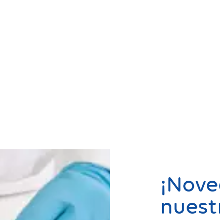
¡Nove
nuest