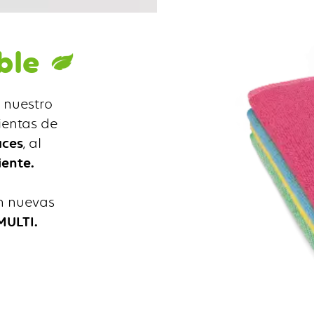
ble
 nuestro
entas de
aces
, al
ente.
n nuevas
ULTI.